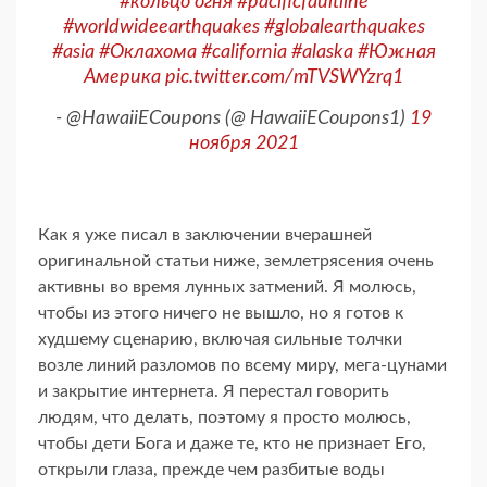
#кольцо огня
#pacificfaultline
#worldwideearthquakes
#globalearthquakes
#asia
#Оклахома
#california
#alaska
#Южная
Америка
pic.twitter.com/mTVSWYzrq1
- @HawaiiECoupons (@ HawaiiECoupons1)
19
ноября 2021
Как я уже писал в заключении вчерашней
оригинальной статьи ниже, землетрясения очень
активны во время лунных затмений. Я молюсь,
чтобы из этого ничего не вышло, но я готов к
худшему сценарию, включая сильные толчки
возле линий разломов по всему миру, мега-цунами
и закрытие интернета. Я перестал говорить
людям, что делать, поэтому я просто молюсь,
чтобы дети Бога и даже те, кто не признает Его,
открыли глаза, прежде чем разбитые воды