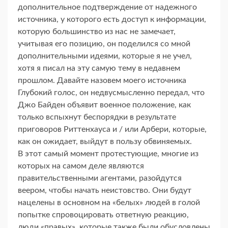
дополнительное подтверждение от надежного
источника, у которого есть доступ к информации,
которую большинство из нас не замечает,
учитывая его позицию, он поделился со мной
дополнительными идеями, которые я не учел,
хотя я писал на эту самую тему в недавнем
прошлом. Давайте назовем моего источника
Глубокий голос, он недвусмысленно передал, что
Джо Байден объявит военное положение, как
только вспыхнут беспорядки в результате
приговоров Риттенхауса и / или Арбери, которые,
как он ожидает, выйдут в пользу обвиняемых.
В этот самый момент протестующие, многие из
которых на самом деле являются
правительственными агентами, разойдутся
веером, чтобы начать неистовство. Они будут
нацелены в основном на «белых» людей в голой
попытке спровоцировать ответную реакцию,
люди «правых», которые также были обусловлены