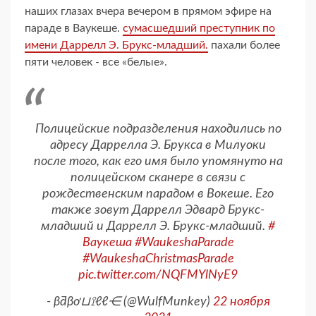
наших глазах вчера вечером в прямом эфире на
параде в Ваукеше.
сумасшедший преступник по
имени Даррелл Э. Брукс-младший.
пахали более
пяти человек - все «белые».
Полицейские подразделения находились по
адресу Даррелла Э. Брукса в Милуоки
после того, как его имя было упомянуто на
полицейском сканере в связи с
рождественским парадом в Вокеше. Его
также зовут Даррелл Эдвард Брукс-
младший и Даррелл Э. Брукс-младший.
#
Ваукеша
#WaukeshaParade
#WaukeshaChristmasParade
pic.twitter.com/NQFMYlNyE9
- βƌβơ⊔⟟ℓℓ⋲ (@WulfMunkey)
22 ноября